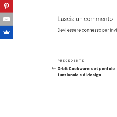
Lascia un commento
Devi essere
connesso
per inv
Navigazione
PRECEDENTE
Articolo
articoli
precedente:
Orbit Cookware: set pentole
funzionale e di design