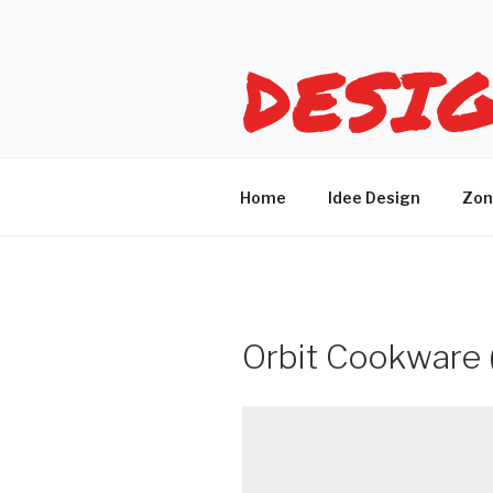
Salta
al
DESI
contenuto
Idee design per arreda
Home
Idee Design
Zon
Orbit Cookware 