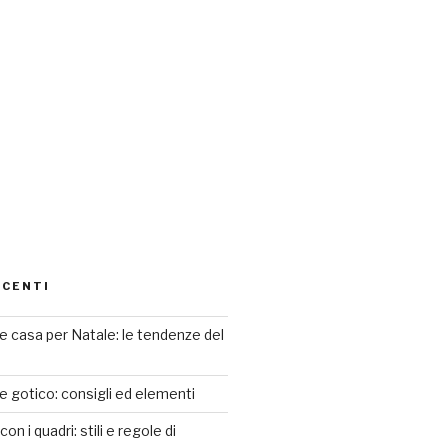
ECENTI
 casa per Natale: le tendenze del
le gotico: consigli ed elementi
n i quadri: stili e regole di