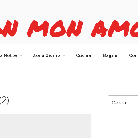
GN MON AM
re casa
a Notte
Zona Giorno
Cucina
Bagno
Con
(2)
Cerca: