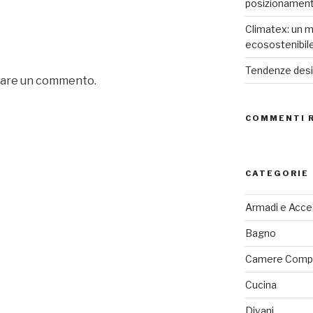
posizionamen
Climatex: un m
ecosostenibil
Tendenze desig
iare un commento.
COMMENTI 
CATEGORIE
Armadi e Acce
Bagno
Camere Comp
Cucina
Divani