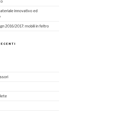
to
ateriale innovativo ed
e
n 2016/2017: mobili in feltro
RECENTI
ssori
lete