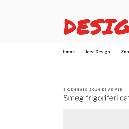
Salta
al
DESI
contenuto
Idee design per arreda
Home
Idee Design
Zon
PUBBLICATO
5 GENNAIO 2014
DI
ADMIN
IL
Smeg frigoriferi c