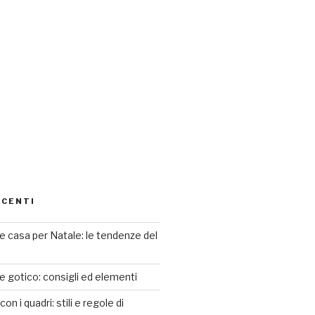
ECENTI
 casa per Natale: le tendenze del
le gotico: consigli ed elementi
n i quadri: stili e regole di