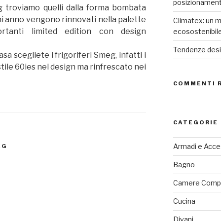
posizionamen
eg troviamo quelli dalla forma bombata
i anno vengono rinnovati nella palette
Climatex: un m
rtanti limited edition con design
ecosostenibil
Tendenze desig
sa scegliete i frigoriferi Smeg, infatti i
tile 60ies nel design ma rinfrescato nei
COMMENTI 
CATEGORIE
Armadi e Acce
EG
Bagno
Camere Comp
Cucina
Divani