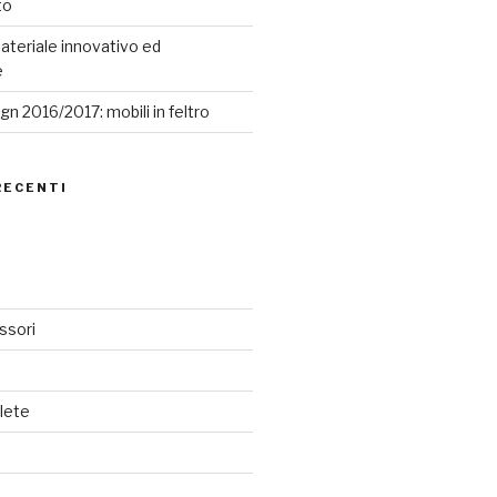
to
ateriale innovativo ed
e
n 2016/2017: mobili in feltro
RECENTI
ssori
lete