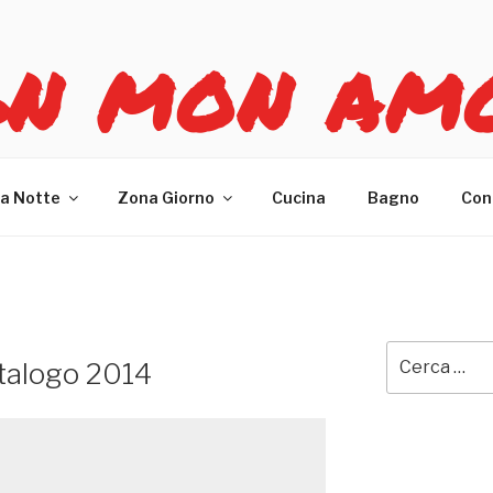
GN MON AM
re casa
a Notte
Zona Giorno
Cucina
Bagno
Con
Cerca:
atalogo 2014