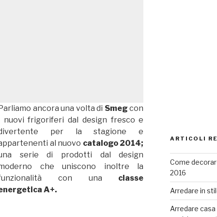
Parliamo ancora una volta di
Smeg
con
i nuovi frigoriferi dal design fresco e
divertente per la stagione e
ARTICOLI R
appartenenti al nuovo
catalogo 2014;
una serie di prodotti dal design
Come decorare
moderno che uniscono inoltre la
2016
funzionalità con una
classe
energetica A+.
Arredare in sti
Arredare casa co