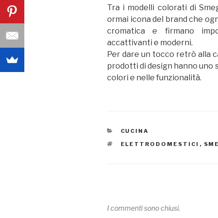
Tra i modelli colorati di Sm
ormai icona del brand che ogn
cromatica e firmano impo
accattivanti e moderni.
Per dare un tocco retrò alla ca
prodotti di design hanno uno s
colori e nelle funzionalità.
CATEGORIE
CUCINA
TAG
ELETTRODOMESTICI
,
SM
I commenti sono chiusi.