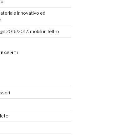
to
ateriale innovativo ed
e
n 2016/2017: mobili in feltro
RECENTI
ssori
lete