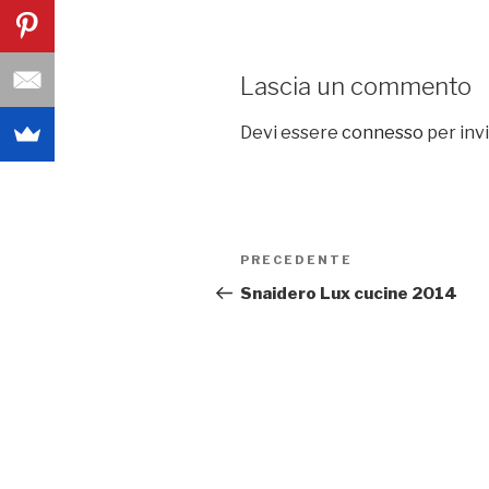
Lascia un commento
Devi essere
connesso
per inv
Navigazione
PRECEDENTE
Articolo
articoli
precedente:
Snaidero Lux cucine 2014