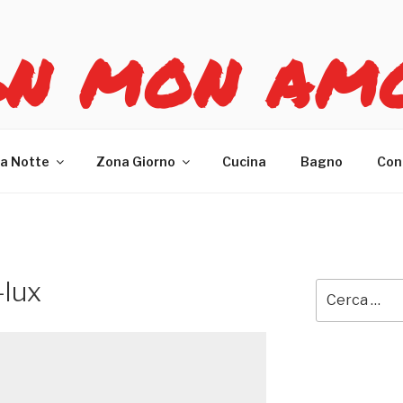
GN MON AM
re casa
a Notte
Zona Giorno
Cucina
Bagno
Con
-lux
Cerca: