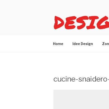
Salta
al
DESI
contenuto
Idee design per arreda
Home
Idee Design
Zon
cucine-snaidero