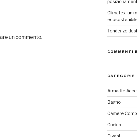
posizionamen
Climatex: un m
ecosostenibil
Tendenze desig
iare un commento.
COMMENTI 
CATEGORIE
Armadi e Acce
Bagno
Camere Comp
Cucina
Divani