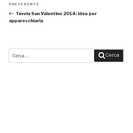
Navigazione
PRECEDENTE
Articolo
articoli
precedente:
Tavola San Valentino 2014: idee per
apparecchiarla
Cerca:
Cerca