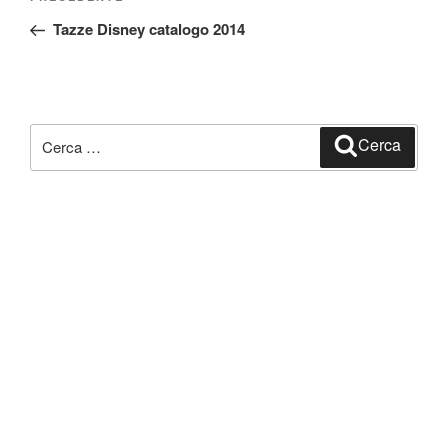
Articolo
articoli
precedente:
Tazze Disney catalogo 2014
Cerca:
Cerca