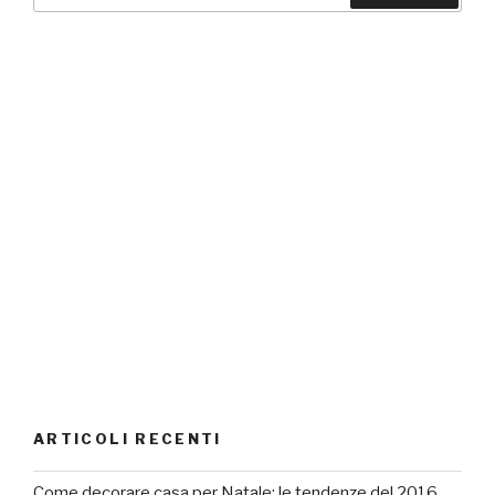
ARTICOLI RECENTI
Come decorare casa per Natale: le tendenze del 2016