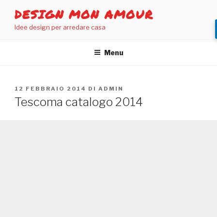
Salta
DESIGN MON AMOUR
al
Idee design per arredare casa
contenuto
Menu
PUBBLICATO
12 FEBBRAIO 2014
DI
ADMIN
IL
Tescoma catalogo 2014