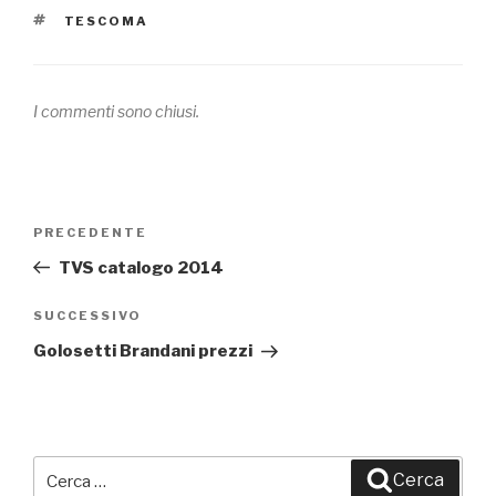
TAG
TESCOMA
I commenti sono chiusi.
Navigazione
PRECEDENTE
Articolo
articoli
precedente:
TVS catalogo 2014
SUCCESSIVO
Articolo
successivo
Golosetti Brandani prezzi
Cerca:
Cerca