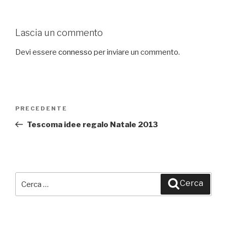
Lascia un commento
Devi essere
connesso
per inviare un commento.
Navigazione
PRECEDENTE
Articolo
articoli
precedente:
Tescoma idee regalo Natale 2013
Cerca:
Cerca