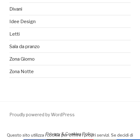
Divani
Idee Design
Letti
Sala da pranzo
Zona Giorno
Zona Notte
Proudly powered by WordPress
Privacy & Cookies Policy
Questo sito utilizza i cookie per offrire i propri servizi. Se decidi di