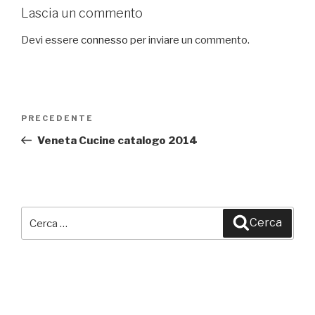
Lascia un commento
Devi essere
connesso
per inviare un commento.
Navigazione
PRECEDENTE
Articolo
articoli
precedente:
Veneta Cucine catalogo 2014
Cerca:
Cerca