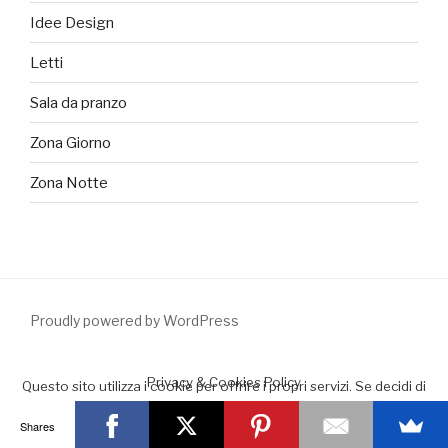
Idee Design
Letti
Sala da pranzo
Zona Giorno
Zona Notte
Proudly powered by WordPress
Privacy & Cookies Policy
Questo sito utilizza i cookie per offrire i propri servizi. Se decidi di
continuare la navigazione consideriamo che accetti il loro uso.
Shares
Accept
Leggimi