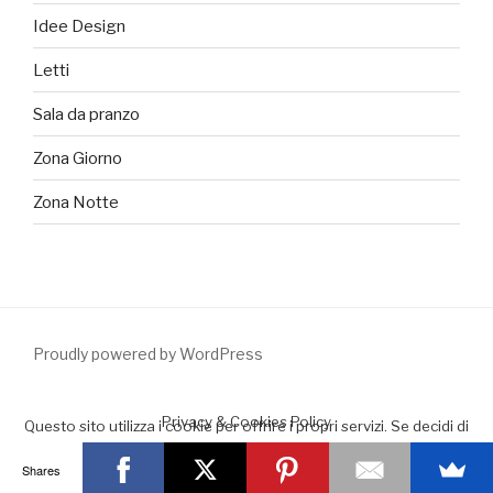
Idee Design
Letti
Sala da pranzo
Zona Giorno
Zona Notte
Proudly powered by WordPress
Privacy & Cookies Policy
Questo sito utilizza i cookie per offrire i propri servizi. Se decidi di
continuare la navigazione consideriamo che accetti il loro uso.
Shares
Accept
Leggimi