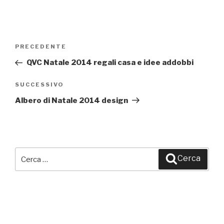
Navigazione
PRECEDENTE
Articolo
articoli
precedente:
QVC Natale 2014 regali casa e idee addobbi
SUCCESSIVO
Articolo
successivo
Albero di Natale 2014 design
Cerca:
Cerca