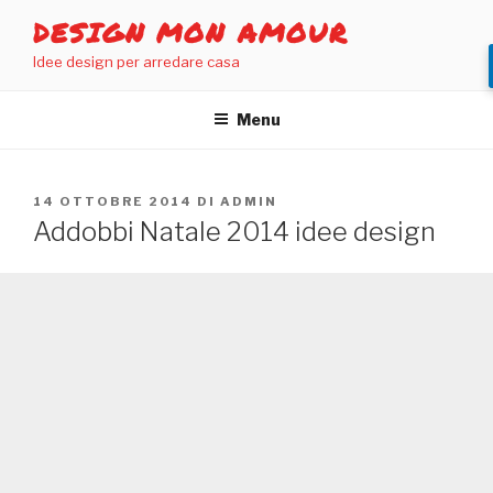
Salta
DESIGN MON AMOUR
al
Idee design per arredare casa
contenuto
Menu
PUBBLICATO
14 OTTOBRE 2014
DI
ADMIN
IL
Addobbi Natale 2014 idee design