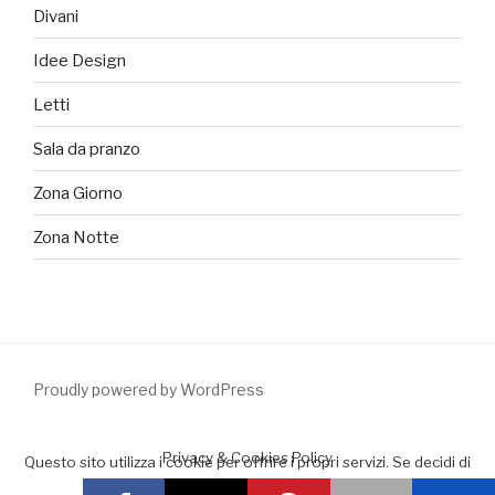
Divani
Idee Design
Letti
Sala da pranzo
Zona Giorno
Zona Notte
Proudly powered by WordPress
Privacy & Cookies Policy
Questo sito utilizza i cookie per offrire i propri servizi. Se decidi di
continuare la navigazione consideriamo che accetti il loro uso.