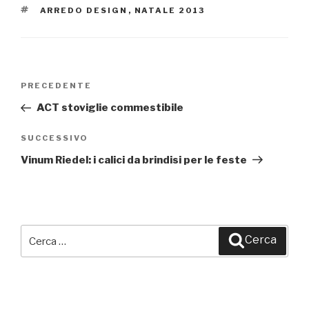
TAG
ARREDO DESIGN
,
NATALE 2013
Navigazione
PRECEDENTE
Articolo
articoli
precedente:
ACT stoviglie commestibile
SUCCESSIVO
Articolo
successivo
Vinum Riedel: i calici da brindisi per le feste
Cerca:
Cerca