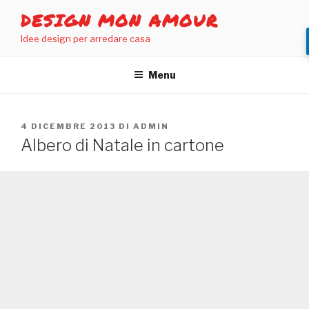
Salta
DESIGN MON AMOUR
al
Idee design per arredare casa
contenuto
Menu
PUBBLICATO
4 DICEMBRE 2013
DI
ADMIN
IL
Albero di Natale in cartone