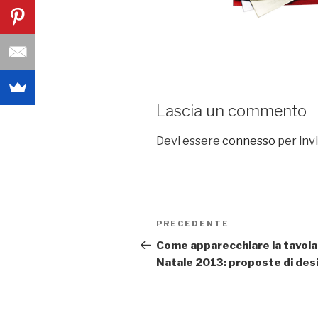
Lascia un commento
Devi essere
connesso
per inv
Navigazione
PRECEDENTE
Articolo
articoli
precedente:
Come apparecchiare la tavola
Natale 2013: proposte di des