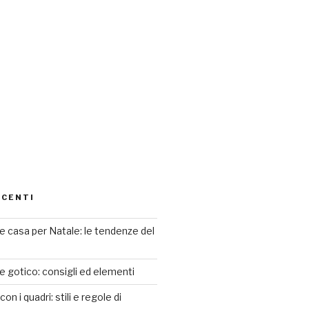
ECENTI
 casa per Natale: le tendenze del
le gotico: consigli ed elementi
n i quadri: stili e regole di