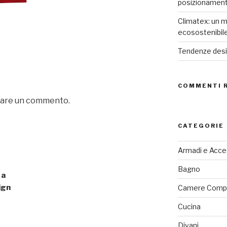
posizionamen
Climatex: un m
ecosostenibil
Tendenze desig
COMMENTI 
iare un commento.
CATEGORIE
Armadi e Acce
Bagno
 a
ign
Camere Comp
Cucina
Divani