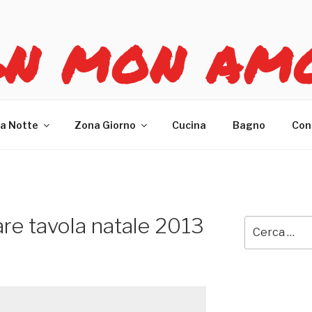
GN MON AM
re casa
a Notte
Zona Giorno
Cucina
Bagno
Con
re tavola natale 2013
Cerca: