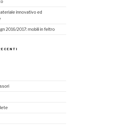
to
ateriale innovativo ed
e
n 2016/2017: mobili in feltro
RECENTI
ssori
lete