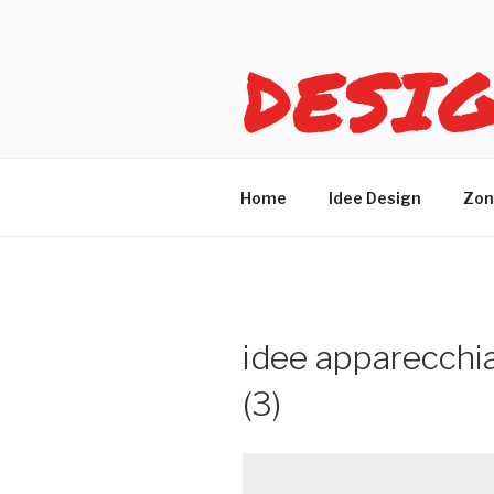
Salta
al
DESI
contenuto
Idee design per arreda
Home
Idee Design
Zon
idee apparecchia
(3)