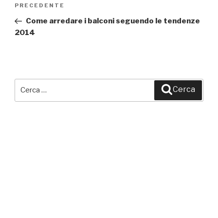
Navigazione
PRECEDENTE
Articolo
articoli
precedente:
Come arredare i balconi seguendo le tendenze
2014
Cerca:
Cerca