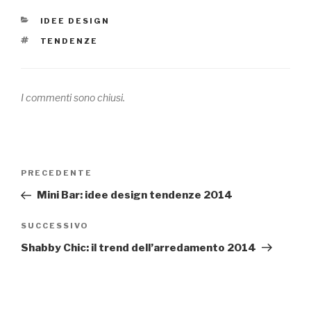
CATEGORIE
IDEE DESIGN
TAG
TENDENZE
I commenti sono chiusi.
Navigazione
PRECEDENTE
Articolo
articoli
precedente:
Mini Bar: idee design tendenze 2014
SUCCESSIVO
Articolo
successivo
Shabby Chic: il trend dell’arredamento 2014