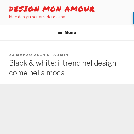
Salta
DESIGN MON AMOUR
al
Idee design per arredare casa
contenuto
Menu
PUBBLICATO
23 MARZO 2014
DI
ADMIN
IL
Black & white: il trend nel design
come nella moda