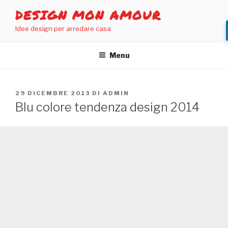
Salta
DESIGN MON AMOUR
al
Idee design per arredare casa
contenuto
Menu
PUBBLICATO
29 DICEMBRE 2013
DI
ADMIN
IL
Blu colore tendenza design 2014