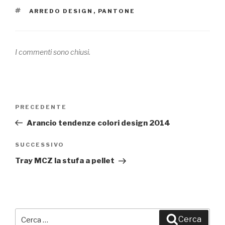
TAG
ARREDO DESIGN
,
PANTONE
I commenti sono chiusi.
Navigazione
PRECEDENTE
Articolo
articoli
precedente:
Arancio tendenze colori design 2014
SUCCESSIVO
Articolo
successivo
Tray MCZ la stufa a pellet
Cerca:
Cerca