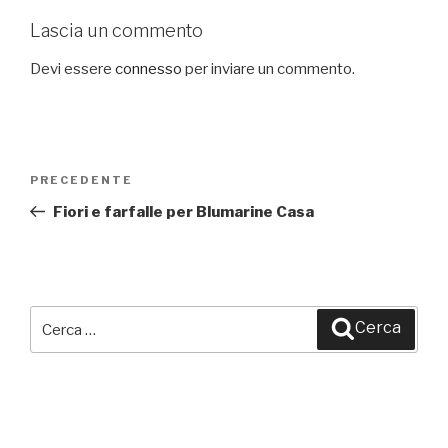
Lascia un commento
Devi essere
connesso
per inviare un commento.
Navigazione
PRECEDENTE
Articolo
articoli
precedente:
Fiori e farfalle per Blumarine Casa
Cerca:
Cerca