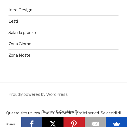
Idee Design
Letti
Sala da pranzo
Zona Giorno
Zona Notte
Proudly powered by WordPress
Privacy & Cookies Policy
Questo sito utilizza i cookie per offrire i propri servizi. Se decidi di
continuare la navigazione consideriamo che accetti il loro uso.
Shares
Accept
Leggimi