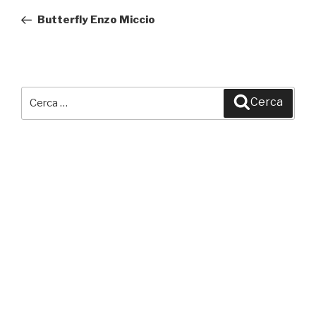
articoli
precedente:
Butterfly Enzo Miccio
Cerca:
Cerca