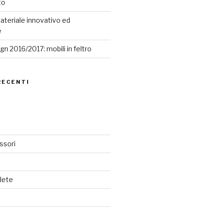
to
ateriale innovativo ed
e
n 2016/2017: mobili in feltro
RECENTI
ssori
lete