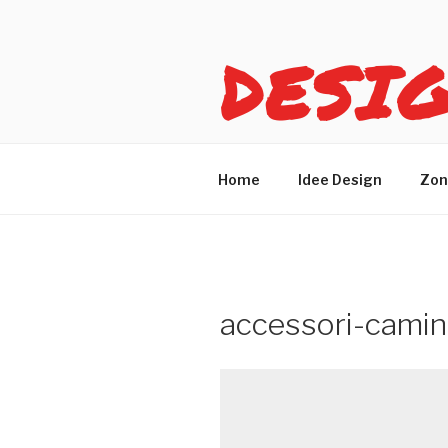
Salta
al
DESI
contenuto
Idee design per arreda
Home
Idee Design
Zon
accessori-cami