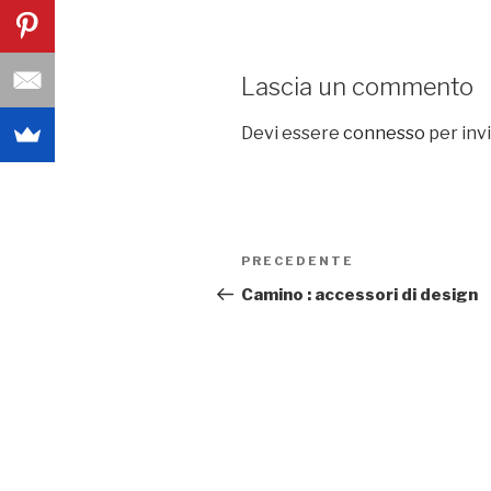
Lascia un commento
Devi essere
connesso
per inv
Navigazione
PRECEDENTE
Articolo
articoli
precedente:
Camino : accessori di design