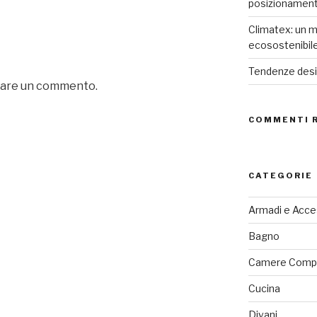
posizionamen
Climatex: un m
ecosostenibil
Tendenze desig
iare un commento.
COMMENTI 
CATEGORIE
Armadi e Acce
Bagno
Camere Comp
Cucina
Divani