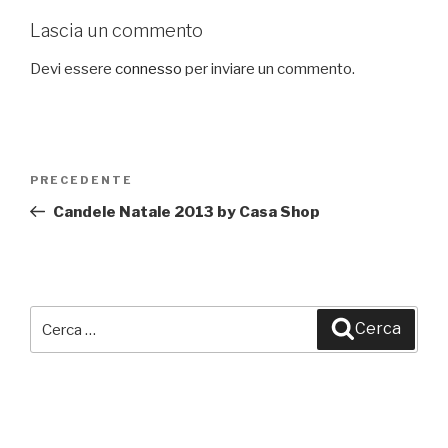
Lascia un commento
Devi essere
connesso
per inviare un commento.
Navigazione
PRECEDENTE
Articolo
articoli
precedente:
Candele Natale 2013 by Casa Shop
Cerca:
Cerca