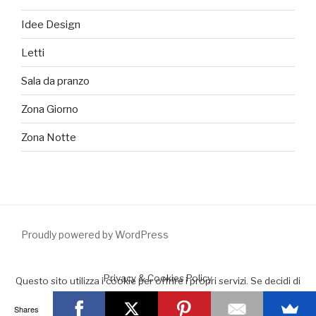
Idee Design
Letti
Sala da pranzo
Zona Giorno
Zona Notte
Proudly powered by WordPress
Privacy & Cookies Policy
Questo sito utilizza i cookie per offrire i propri servizi. Se decidi di
continuare la navigazione consideriamo che accetti il loro uso.
Shares
Accept
Leggimi