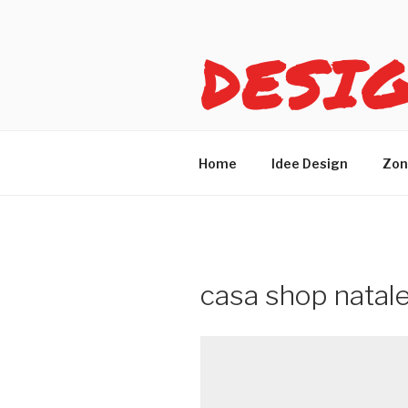
Salta
al
DESI
contenuto
Idee design per arreda
Home
Idee Design
Zon
casa shop natale