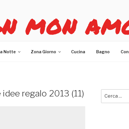
GN MON AM
re casa
a Notte
Zona Giorno
Cucina
Bagno
Con
 idee regalo 2013 (11)
Cerca: