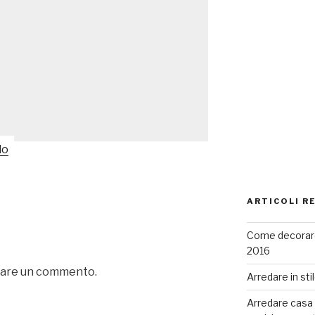
ARTICOLI R
Come decorare
2016
iare un commento.
Arredare in sti
Arredare casa co