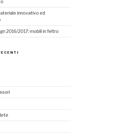
to
ateriale innovativo ed
e
n 2016/2017: mobili in feltro
RECENTI
ssori
lete