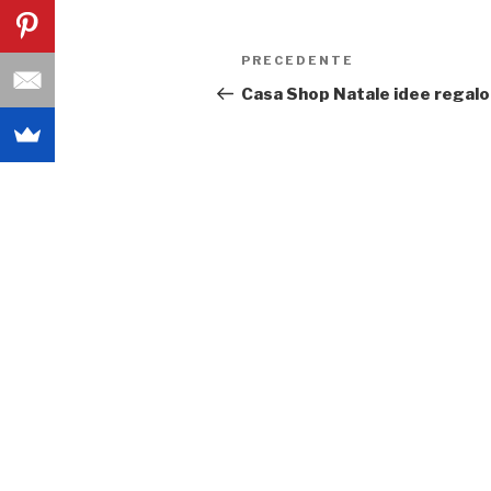
Navigazione
PRECEDENTE
Articolo
articoli
precedente:
Casa Shop Natale idee regalo