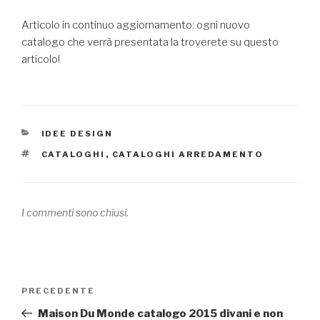
Articolo in continuo aggiornamento: ogni nuovo
catalogo che verrà presentata la troverete su questo
articolo!
CATEGORIE
IDEE DESIGN
TAG
CATALOGHI
,
CATALOGHI ARREDAMENTO
I commenti sono chiusi.
Navigazione
PRECEDENTE
Articolo
articoli
precedente:
Maison Du Monde catalogo 2015 divani e non