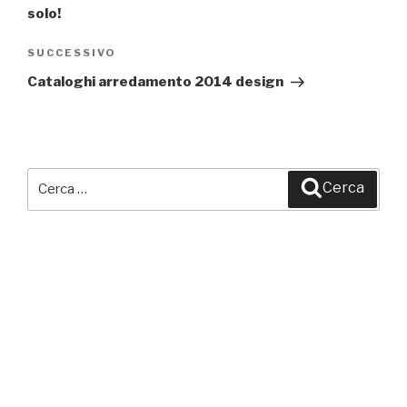
solo!
SUCCESSIVO
Articolo
successivo
Cataloghi arredamento 2014 design
Cerca:
Cerca