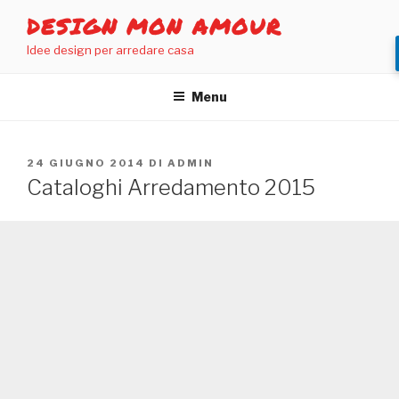
Salta
DESIGN MON AMOUR
al
Idee design per arredare casa
contenuto
Menu
PUBBLICATO
24 GIUGNO 2014
DI
ADMIN
IL
Cataloghi Arredamento 2015