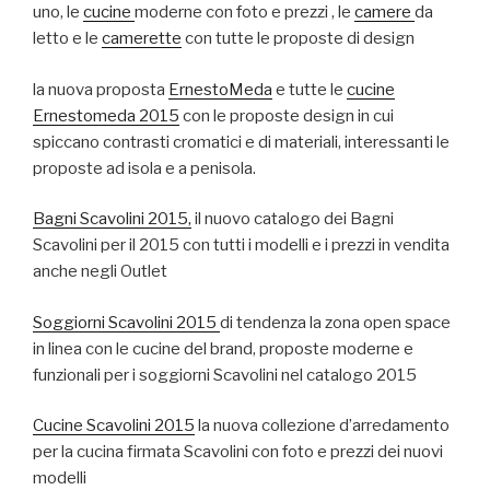
uno, le
cucine
moderne con foto e prezzi , le
camere
da
letto e le
camerette
con tutte le proposte di design
la nuova proposta
ErnestoMeda
e tutte le
cucine
Ernestomeda 2015
con le proposte design in cui
spiccano contrasti cromatici e di materiali, interessanti le
proposte ad isola e a penisola.
Bagni Scavolini 2015,
il nuovo catalogo dei Bagni
Scavolini per il 2015 con tutti i modelli e i prezzi in vendita
anche negli Outlet
Soggiorni Scavolini 2015
di tendenza la zona open space
in linea con le cucine del brand, proposte moderne e
funzionali per i soggiorni Scavolini nel catalogo 2015
Cucine Scavolini 2015
la nuova collezione d’arredamento
per la cucina firmata Scavolini con foto e prezzi dei nuovi
modelli