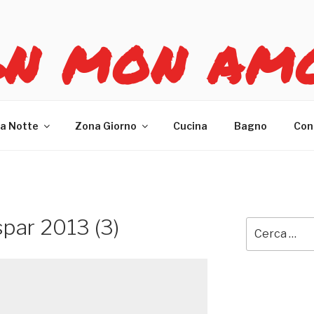
GN MON AM
re casa
a Notte
Zona Giorno
Cucina
Bagno
Con
spar 2013 (3)
Cerca: