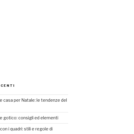
ECENTI
 casa per Natale: le tendenze del
le gotico: consigli ed elementi
n i quadri: stili e regole di