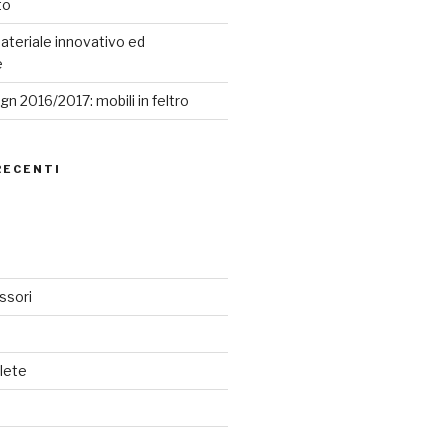
to
ateriale innovativo ed
e
n 2016/2017: mobili in feltro
RECENTI
ssori
lete