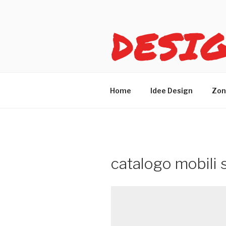
Salta
al
DESI
contenuto
Idee design per arreda
Home
Idee Design
Zon
catalogo mobili 