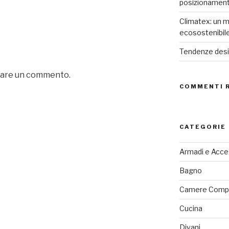
posizionamen
Climatex: un m
ecosostenibil
Tendenze desig
iare un commento.
COMMENTI 
CATEGORIE
Armadi e Acce
Bagno
Camere Comp
Cucina
Divani