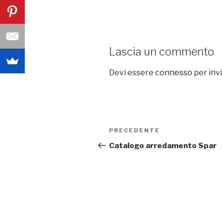
Lascia un commento
Devi essere
connesso
per inv
Navigazione
PRECEDENTE
Articolo
articoli
precedente:
Catalogo arredamento Spar