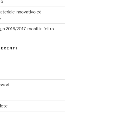
to
ateriale innovativo ed
e
n 2016/2017: mobili in feltro
RECENTI
ssori
lete