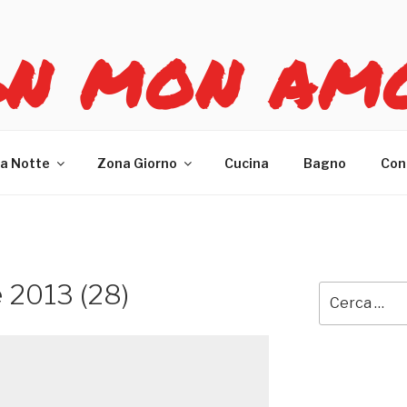
GN MON AM
re casa
a Notte
Zona Giorno
Cucina
Bagno
Con
 2013 (28)
Cerca: