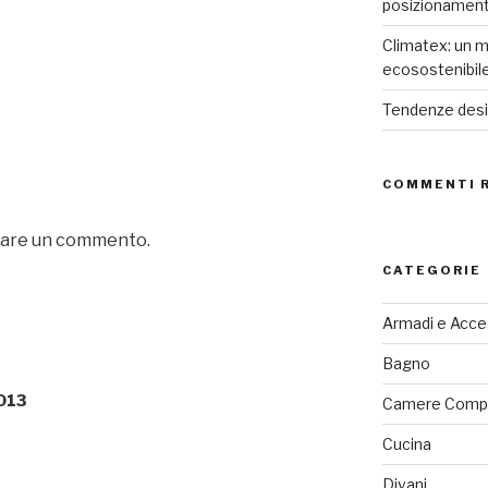
posizionamen
Climatex: un m
ecosostenibil
Tendenze desig
COMMENTI 
iare un commento.
CATEGORIE
Armadi e Acce
Bagno
013
Camere Comp
Cucina
Divani