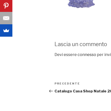
Lascia un commento
Devi essere
connesso
per inv
Navigazione
PRECEDENTE
Articolo
articoli
precedente:
Catalogo Casa Shop Natale 2