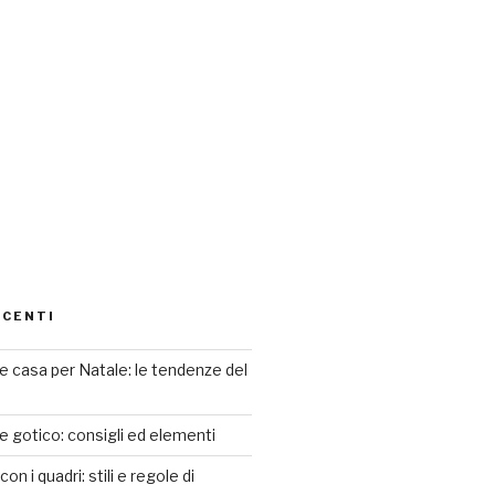
ECENTI
 casa per Natale: le tendenze del
le gotico: consigli ed elementi
n i quadri: stili e regole di