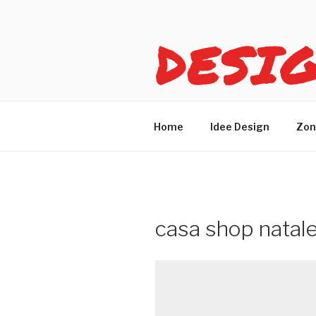
Salta
al
DESI
contenuto
Idee design per arreda
Home
Idee Design
Zon
casa shop natale