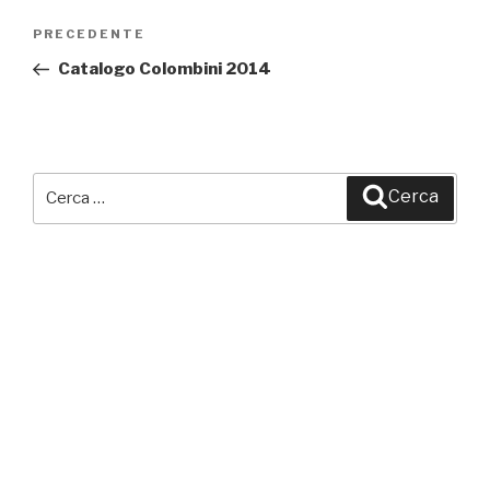
Navigazione
PRECEDENTE
Articolo
articoli
precedente:
Catalogo Colombini 2014
Cerca:
Cerca