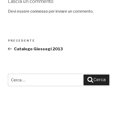
Lascia un commento
Devi essere
connesso
per inviare un commento.
Navigazione
PRECEDENTE
Articolo
articoli
precedente:
Catalogo Giessegi 2013
Cerca:
Cerca