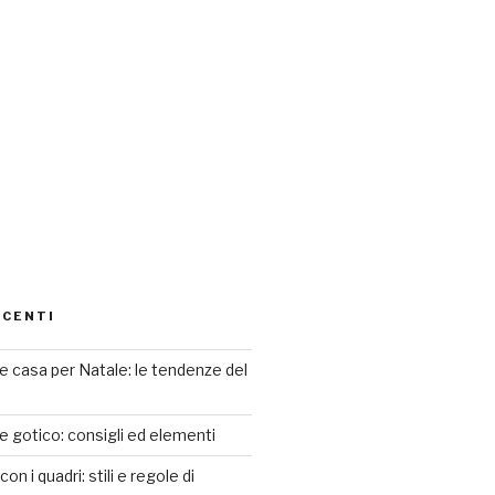
ECENTI
 casa per Natale: le tendenze del
le gotico: consigli ed elementi
n i quadri: stili e regole di