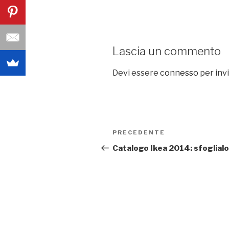
Lascia un commento
Devi essere
connesso
per inv
Navigazione
PRECEDENTE
Articolo
articoli
precedente:
Catalogo Ikea 2014: sfoglialo