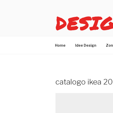
Salta
al
DESI
contenuto
Idee design per arreda
Home
Idee Design
Zon
catalogo ikea 20