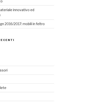
to
ateriale innovativo ed
e
n 2016/2017: mobili in feltro
RECENTI
ssori
lete