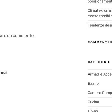
posizionamen
Climatex: un m
ecosostenibil
Tendenze desig
iare un commento.
COMMENTI 
CATEGORIE
 qui
Armadi e Acce
Bagno
Camere Comp
Cucina
Divani