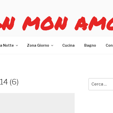
GN MON AM
re casa
a Notte
Zona Giorno
Cucina
Bagno
Con
14 (6)
Cerca: