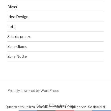
Divani
Idee Design
Letti
Sala da pranzo
Zona Giorno
Zona Notte
Proudly powered by WordPress
Privacy & Cookies Policy
Questo sito utilizza i cookie per offrire i propri servizi. Se decidi di