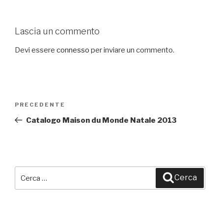
Lascia un commento
Devi essere
connesso
per inviare un commento.
Navigazione
PRECEDENTE
Articolo
articoli
precedente:
Catalogo Maison du Monde Natale 2013
Cerca:
Cerca