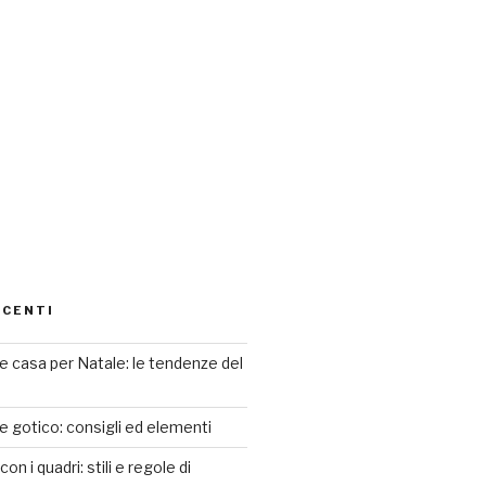
ECENTI
 casa per Natale: le tendenze del
le gotico: consigli ed elementi
n i quadri: stili e regole di