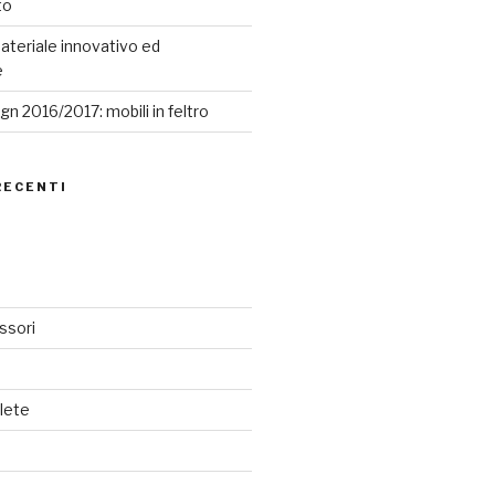
to
ateriale innovativo ed
e
n 2016/2017: mobili in feltro
RECENTI
ssori
lete