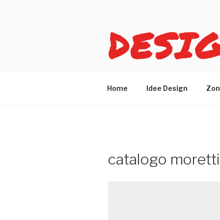
Salta
al
DESI
contenuto
Idee design per arreda
Home
Idee Design
Zon
catalogo morett