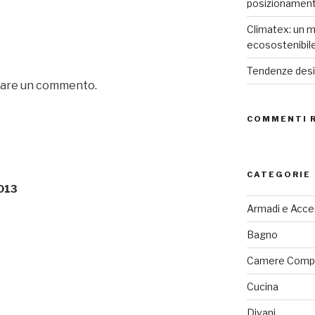
posizionamen
Climatex: un m
ecosostenibil
Tendenze desig
iare un commento.
COMMENTI 
CATEGORIE
013
Armadi e Acce
Bagno
Camere Comp
Cucina
Divani