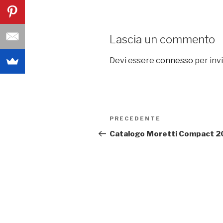
Lascia un commento
Devi essere
connesso
per inv
Navigazione
PRECEDENTE
Articolo
articoli
precedente:
Catalogo Moretti Compact 2