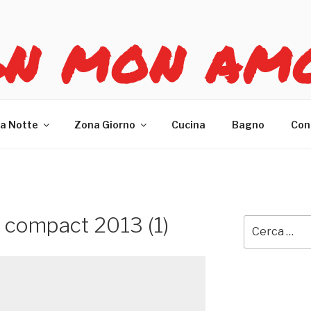
GN MON AM
re casa
a Notte
Zona Giorno
Cucina
Bagno
Con
i compact 2013 (1)
Cerca: