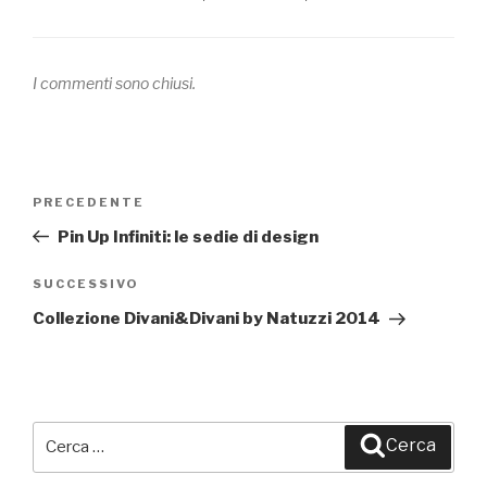
I commenti sono chiusi.
Navigazione
PRECEDENTE
Articolo
articoli
precedente:
Pin Up Infiniti: le sedie di design
SUCCESSIVO
Articolo
successivo
Collezione Divani&Divani by Natuzzi 2014
Cerca:
Cerca