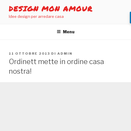
Salta
DESIGN MON AMOUR
al
Idee design per arredare casa
contenuto
Menu
PUBBLICATO
11 OTTOBRE 2013
DI
ADMIN
IL
Ordinett mette in ordine casa
nostra!