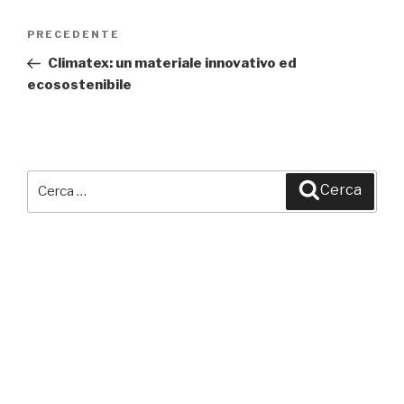
Navigazione
PRECEDENTE
Articolo
articoli
precedente:
Climatex: un materiale innovativo ed
ecosostenibile
Cerca:
Cerca