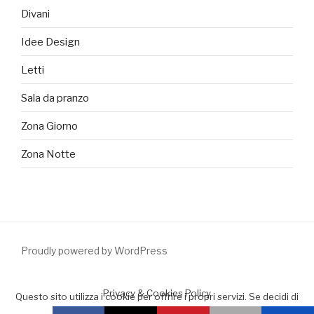
Divani
Idee Design
Letti
Sala da pranzo
Zona Giorno
Zona Notte
Proudly powered by WordPress
Privacy & Cookies Policy
Questo sito utilizza i cookie per offrire i propri servizi. Se decidi di
continuare la navigazione consideriamo che accetti il loro uso.