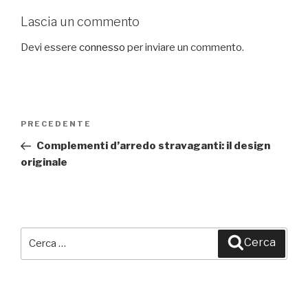
Lascia un commento
Devi essere
connesso
per inviare un commento.
Navigazione
PRECEDENTE
Articolo
articoli
precedente:
Complementi d’arredo stravaganti: il design
originale
Cerca:
Cerca