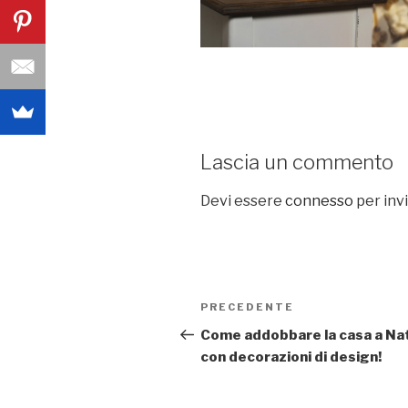
Lascia un commento
Devi essere
connesso
per inv
Navigazione
PRECEDENTE
Articolo
articoli
precedente:
Come addobbare la casa a Na
con decorazioni di design!