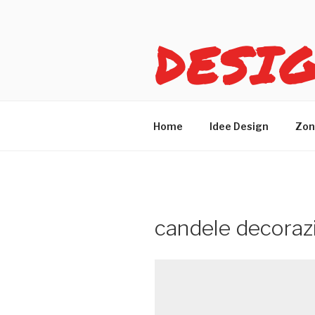
Salta
al
DESI
contenuto
Idee design per arreda
Home
Idee Design
Zon
candele decoraz