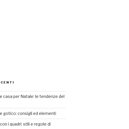
ECENTI
 casa per Natale: le tendenze del
le gotico: consigli ed elementi
n i quadri: stili e regole di