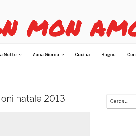
GN MON AM
re casa
a Notte
Zona Giorno
Cucina
Bagno
Con
ioni natale 2013
Cerca: