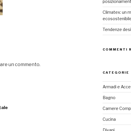
posizionamen
Climatex: un m
ecosostenibil
Tendenze desig
COMMENTI 
iare un commento.
CATEGORIE
Armadi e Acce
Bagno
tale
Camere Comp
Cucina
Divani