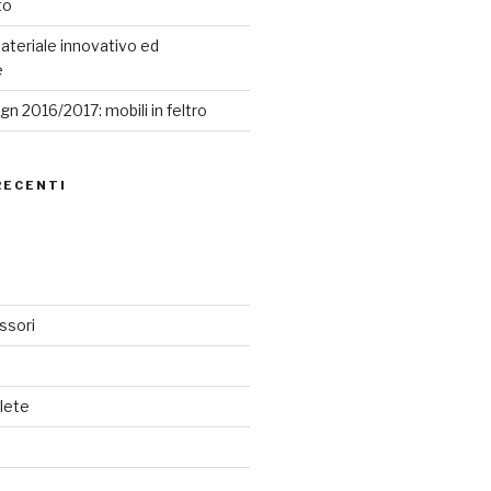
to
ateriale innovativo ed
e
n 2016/2017: mobili in feltro
RECENTI
ssori
lete