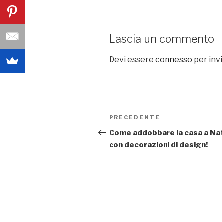
Lascia un commento
Devi essere
connesso
per inv
Navigazione
PRECEDENTE
Articolo
articoli
precedente:
Come addobbare la casa a Na
con decorazioni di design!