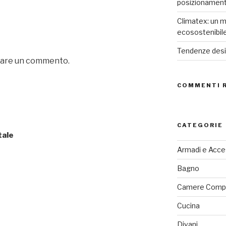
posizionamen
Climatex: un m
ecosostenibil
Tendenze desig
iare un commento.
COMMENTI 
CATEGORIE
tale
Armadi e Acce
Bagno
Camere Comp
Cucina
Divani