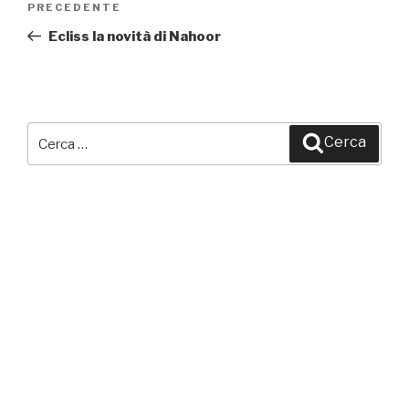
PRECEDENTE
Articolo
articoli
precedente:
Ecliss la novità di Nahoor
Cerca:
Cerca