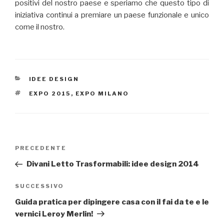
positivi del nostro paese e speriamo che questo tipo di
iniziativa continui a premiare un paese funzionale e unico
come il nostro.
CATEGORIE
IDEE DESIGN
TAG
EXPO 2015
,
EXPO MILANO
Navigazione
PRECEDENTE
Articolo
articoli
precedente:
Divani Letto Trasformabili: idee design 2014
SUCCESSIVO
Articolo
successivo
Guida pratica per dipingere casa con il fai da te e le
vernici Leroy Merlin!