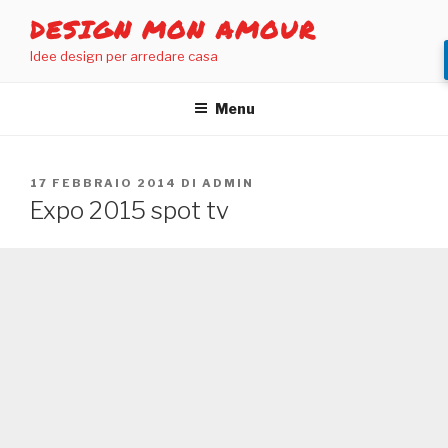
Salta
DESIGN MON AMOUR
al
Idee design per arredare casa
contenuto
Menu
PUBBLICATO
17 FEBBRAIO 2014
DI
ADMIN
IL
Expo 2015 spot tv