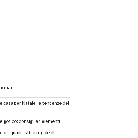
ECENTI
 casa per Natale: le tendenze del
le gotico: consigli ed elementi
n i quadri: stili e regole di