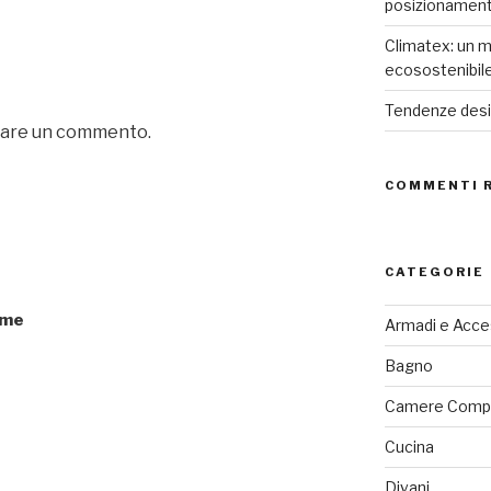
posizionamen
Climatex: un m
ecosostenibil
Tendenze desig
iare un commento.
COMMENTI 
CATEGORIE
rme
Armadi e Acce
Bagno
Camere Comp
Cucina
Divani