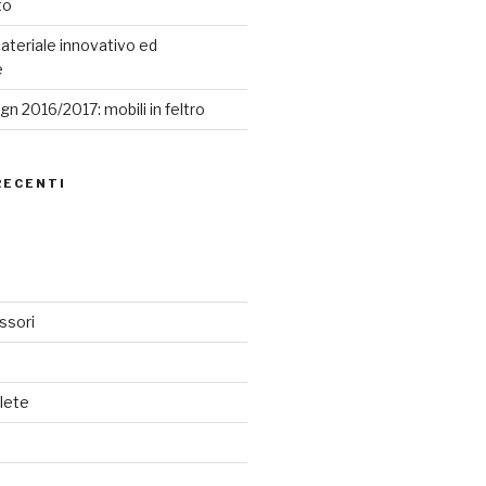
to
ateriale innovativo ed
e
n 2016/2017: mobili in feltro
RECENTI
ssori
lete