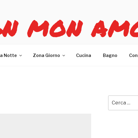
GN MON AM
re casa
a Notte
Zona Giorno
Cucina
Bagno
Con
Cerca: