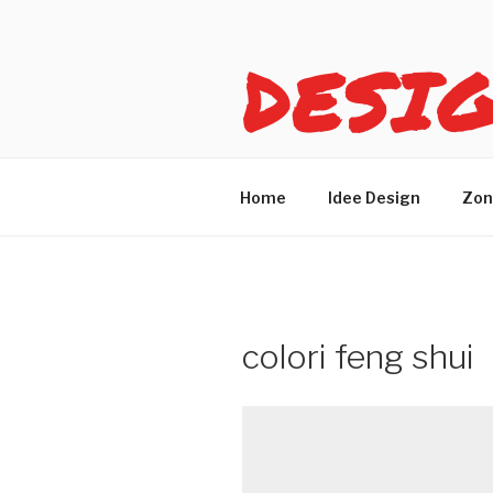
Salta
al
DESI
contenuto
Idee design per arreda
Home
Idee Design
Zon
colori feng shui