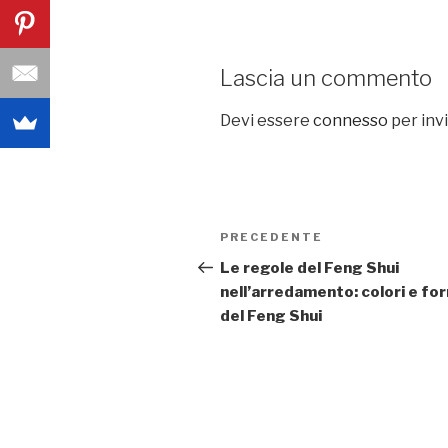
Lascia un commento
Devi essere
connesso
per inv
Navigazione
PRECEDENTE
Articolo
articoli
precedente:
Le regole del Feng Shui
nell’arredamento: colori e fo
del Feng Shui