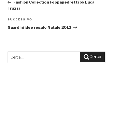
precedente:
Fashion Collection Foppapedretti by Luca
Trazzi
SUCCESSIVO
Articolo
successivo
Guardini idee regalo Natale 2013
Cerca:
Cerca