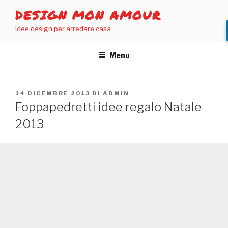
Salta
DESIGN MON AMOUR
al
Idee design per arredare casa
contenuto
Menu
PUBBLICATO
14 DICEMBRE 2013
DI
ADMIN
IL
Foppapedretti idee regalo Natale
2013