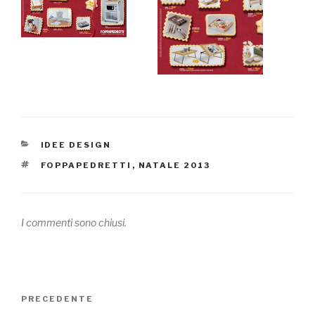
CATEGORIE
IDEE DESIGN
TAG
FOPPAPEDRETTI
,
NATALE 2013
I commenti sono chiusi.
Navigazione
PRECEDENTE
Articolo
articoli