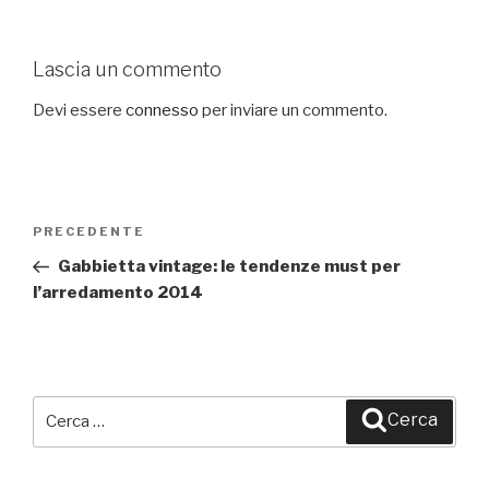
Lascia un commento
Devi essere
connesso
per inviare un commento.
Navigazione
PRECEDENTE
Articolo
articoli
precedente:
Gabbietta vintage: le tendenze must per
l’arredamento 2014
Cerca:
Cerca