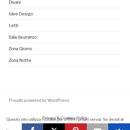
Divani
Idee Design
Letti
Sala da pranzo
Zona Giorno
Zona Notte
Proudly powered by WordPress
Privacy & Cookies Policy
Questo sito utilizza i cookie per offrire i propri servizi. Se decidi di
continuare la navigazione consideriamo che accetti il loro uso.