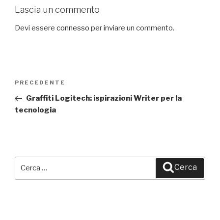
Lascia un commento
Devi essere
connesso
per inviare un commento.
Navigazione
PRECEDENTE
Articolo
articoli
precedente:
Graffiti Logitech: ispirazioni Writer per la
tecnologia
Cerca:
Cerca