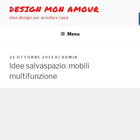
Salta
DESIGN MON AMOUR
al
Idee design per arredare casa
contenuto
Menu
PUBBLICATO
21 OTTOBRE 2013
DI
ADMIN
IL
Idee salvaspazio: mobili
multifunzione