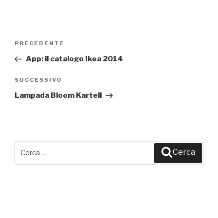
Navigazione
PRECEDENTE
Articolo
articoli
precedente:
App: il catalogo Ikea 2014
SUCCESSIVO
Articolo
successivo
Lampada Bloom Kartell
Cerca:
Cerca