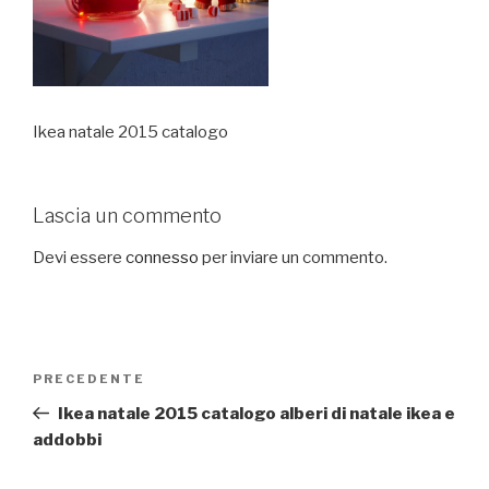
Ikea natale 2015 catalogo
Lascia un commento
Devi essere
connesso
per inviare un commento.
Navigazione
PRECEDENTE
Articolo
articoli
precedente:
Ikea natale 2015 catalogo alberi di natale ikea e
addobbi