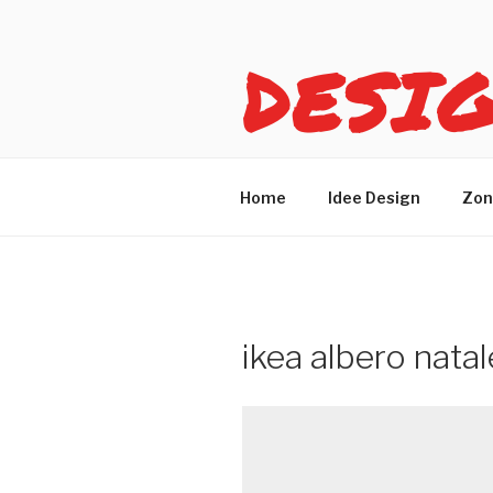
Salta
al
DESI
contenuto
Idee design per arreda
Home
Idee Design
Zon
ikea albero nata