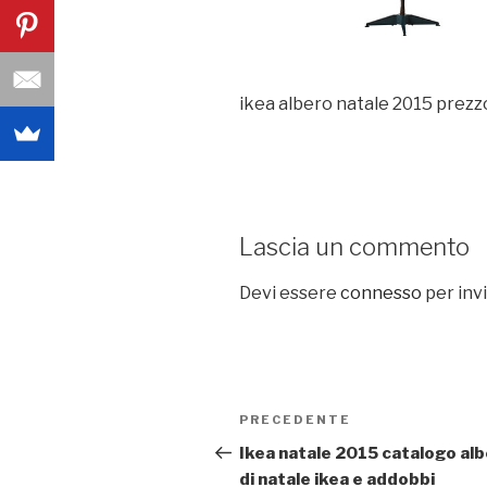
ikea albero natale 2015 prezz
Lascia un commento
Devi essere
connesso
per inv
Navigazione
PRECEDENTE
Articolo
articoli
precedente:
Ikea natale 2015 catalogo alb
di natale ikea e addobbi