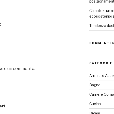
posizionamen
Climatex: un m
ecosostenibil
o
Tendenze desig
COMMENTI 
CATEGORIE
iare un commento.
Armadi e Acce
Bagno
Camere Comp
Cucina
eri
Divani