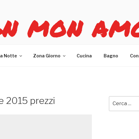
GN MON AM
re casa
a Notte
Zona Giorno
Cucina
Bagno
Con
le 2015 prezzi
Cerca: