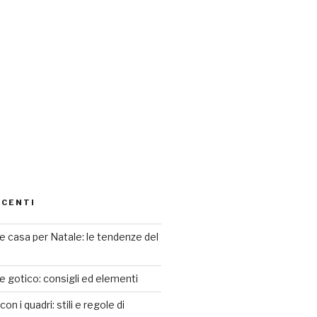
ECENTI
 casa per Natale: le tendenze del
le gotico: consigli ed elementi
n i quadri: stili e regole di