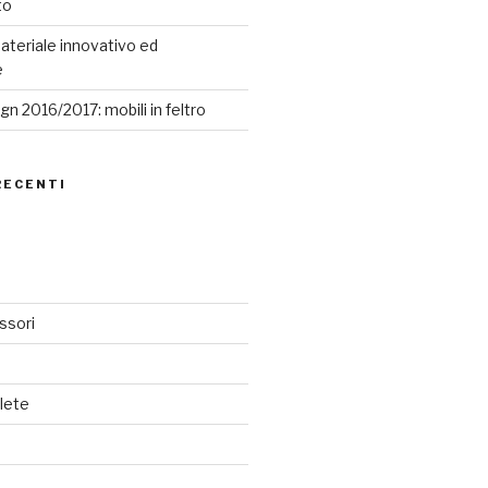
to
ateriale innovativo ed
e
n 2016/2017: mobili in feltro
RECENTI
ssori
lete