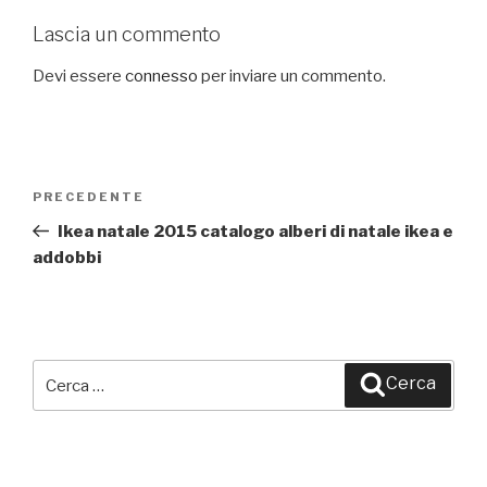
Lascia un commento
Devi essere
connesso
per inviare un commento.
Navigazione
PRECEDENTE
Articolo
articoli
precedente:
Ikea natale 2015 catalogo alberi di natale ikea e
addobbi
Cerca:
Cerca