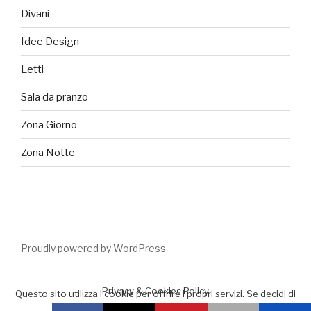
Divani
Idee Design
Letti
Sala da pranzo
Zona Giorno
Zona Notte
Proudly powered by WordPress
Privacy & Cookies Policy
Questo sito utilizza i cookie per offrire i propri servizi. Se decidi di
continuare la navigazione consideriamo che accetti il loro uso.