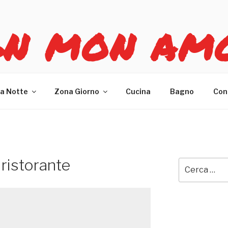
GN MON AM
re casa
a Notte
Zona Giorno
Cucina
Bagno
Con
 ristorante
Cerca: