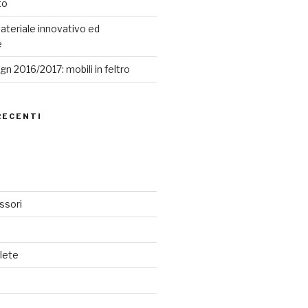
to
ateriale innovativo ed
e
n 2016/2017: mobili in feltro
RECENTI
ssori
lete