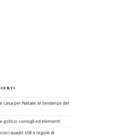
ECENTI
 casa per Natale: le tendenze del
le gotico: consigli ed elementi
n i quadri: stili e regole di