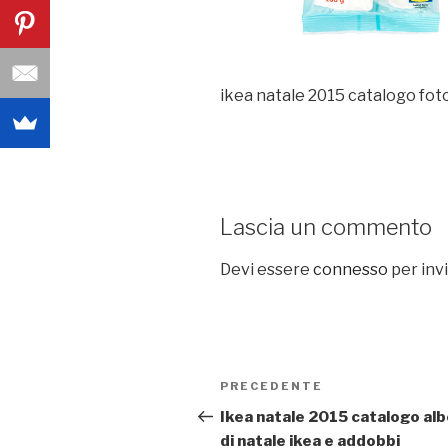
ikea natale 2015 catalogo fot
Lascia un commento
Devi essere
connesso
per inv
Navigazione
PRECEDENTE
Articolo
articoli
precedente:
Ikea natale 2015 catalogo alb
di natale ikea e addobbi