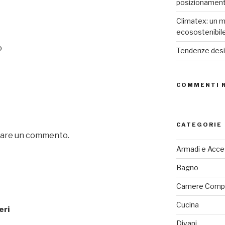
posizionamen
Climatex: un m
ecosostenibil
o
Tendenze desig
COMMENTI 
CATEGORIE
iare un commento.
Armadi e Acce
Bagno
Camere Comp
Cucina
eri
Divani