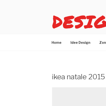
Salta
al
DESI
contenuto
Idee design per arreda
Home
Idee Design
Zon
ikea natale 2015