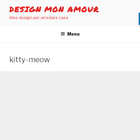
Salta
DESIGN MON AMOUR
al
Idee design per arredare casa
contenuto
Menu
kitty-meow