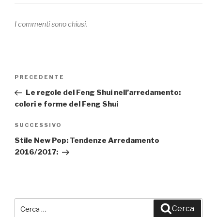
I commenti sono chiusi.
Navigazione
PRECEDENTE
Articolo
articoli
precedente:
Le regole del Feng Shui nell’arredamento:
colori e forme del Feng Shui
SUCCESSIVO
Articolo
successivo
Stile New Pop: Tendenze Arredamento
2016/2017:
Cerca:
Cerca