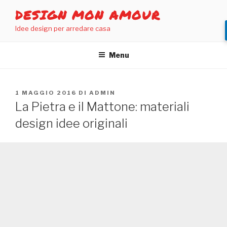
Salta
DESIGN MON AMOUR
al
Idee design per arredare casa
contenuto
Menu
PUBBLICATO
1 MAGGIO 2016
DI
ADMIN
IL
La Pietra e il Mattone: materiali
design idee originali