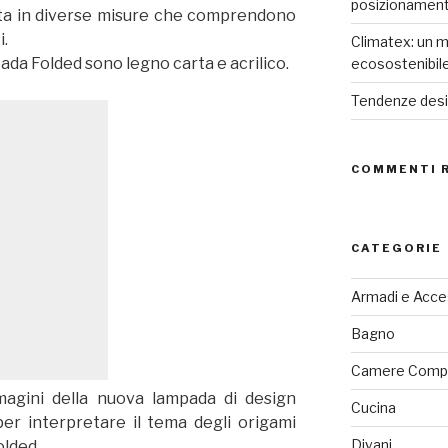
posizionamen
osta in diverse misure che comprendono
i.
Climatex: un m
mpada Folded sono legno carta e acrilico.
ecosostenibil
Tendenze desig
COMMENTI 
CATEGORIE
Armadi e Acce
Bagno
Camere Comp
mmagini della nuova lampada di design
Cucina
er interpretare il tema degli origami
Divani
olded.