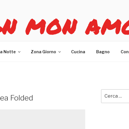
GN MON AM
re casa
a Notte
Zona Giorno
Cucina
Bagno
Con
Cerca:
rea Folded