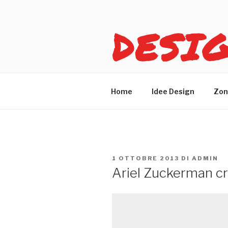
Salta
al
DESI
contenuto
Idee design per arreda
Home
Idee Design
Zon
PUBBLICATO
1 OTTOBRE 2013
DI
ADMIN
IL
Ariel Zuckerman c