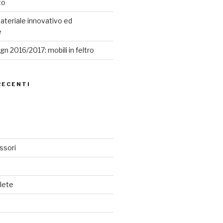
to
ateriale innovativo ed
e
n 2016/2017: mobili in feltro
RECENTI
ssori
lete