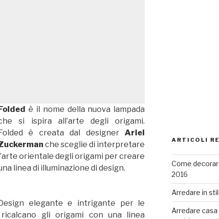
Folded
è il nome della nuova lampada
che si ispira all’arte degli origami.
Folded è creata dal designer
Ariel
ARTICOLI R
Zuckerman
che sceglie di interpretare
l’arte orientale degli origami per creare
Come decorare
una linea di illuminazione di design.
2016
Arredare in sti
Design elegante e intrigante per le
Arredare casa co
icalcano gli origami con una linea