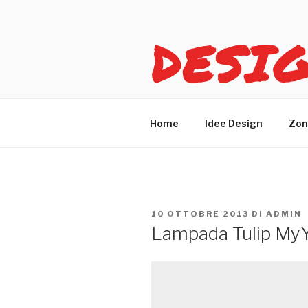
Salta
al
DESI
contenuto
Idee design per arreda
Home
Idee Design
Zon
PUBBLICATO
10 OTTOBRE 2013
DI
ADMIN
IL
Lampada Tulip My