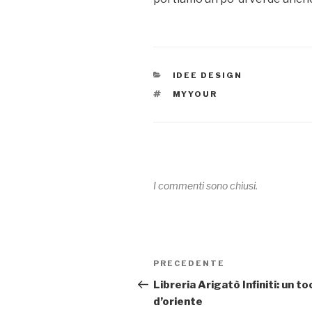
CATEGORIE
IDEE DESIGN
TAG
MYYOUR
I commenti sono chiusi.
Navigazione
PRECEDENTE
Articolo
articoli
precedente:
Libreria Arigatò Infiniti: un t
d’oriente