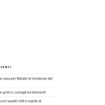
ECENTI
 casa per Natale: le tendenze del
le gotico: consigli ed elementi
n i quadri: stili e regole di