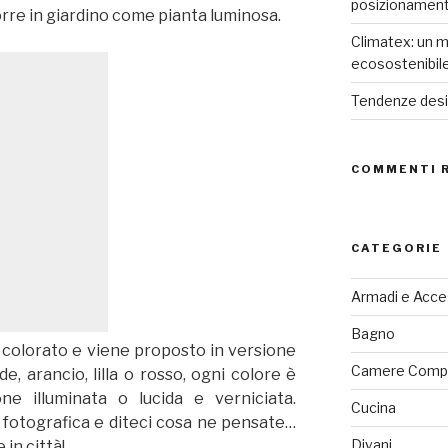
posizionamen
rre in giardino come pianta luminosa.
Climatex: un m
ecosostenibil
Tendenze desig
COMMENTI 
CATEGORIE
Armadi e Acce
Bagno
e colorato e viene proposto in versione
Camere Comp
, arancio, lilla o rosso, ogni colore è
one illuminata o lucida e verniciata.
Cucina
a fotografica e diteci cosa ne pensate…
Divani
in città!