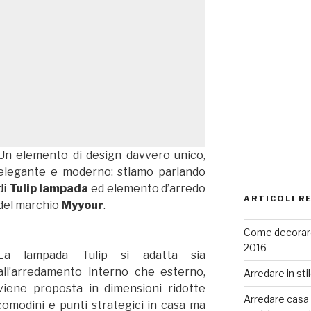
Un elemento di design davvero unico,
elegante e moderno: stiamo parlando
di
Tulip lampada
ed elemento d’arredo
ARTICOLI R
del marchio
Myyour
.
Come decorare
2016
La lampada Tulip si adatta sia
all’arredamento interno che esterno,
Arredare in sti
viene proposta in dimensioni ridotte
Arredare casa co
comodini e punti strategici in casa ma