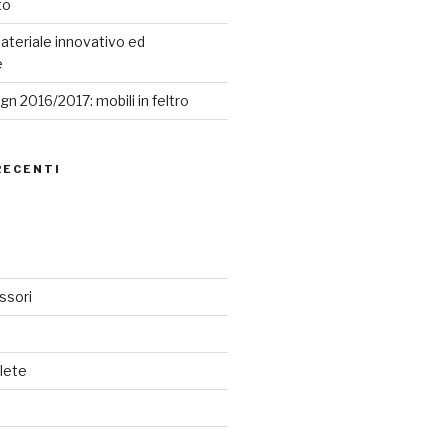
to
ateriale innovativo ed
e
n 2016/2017: mobili in feltro
RECENTI
ssori
lete