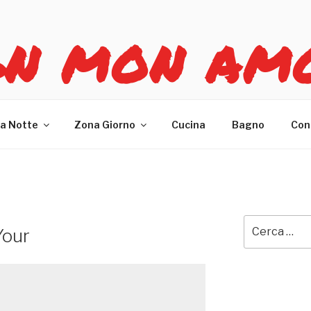
GN MON AM
re casa
a Notte
Zona Giorno
Cucina
Bagno
Con
Cerca:
Your