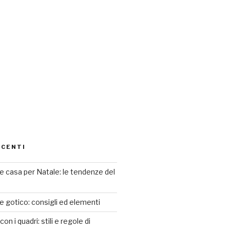
ECENTI
 casa per Natale: le tendenze del
le gotico: consigli ed elementi
n i quadri: stili e regole di