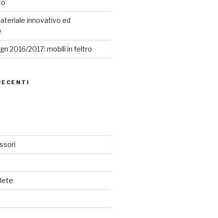
to
ateriale innovativo ed
e
n 2016/2017: mobili in feltro
RECENTI
ssori
lete