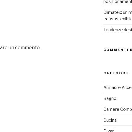
posizionamen
Climatex: un m
ecosostenibil
Tendenze desig
iare un commento.
COMMENTI 
CATEGORIE
Armadi e Acce
Bagno
Camere Comp
Cucina
Divani