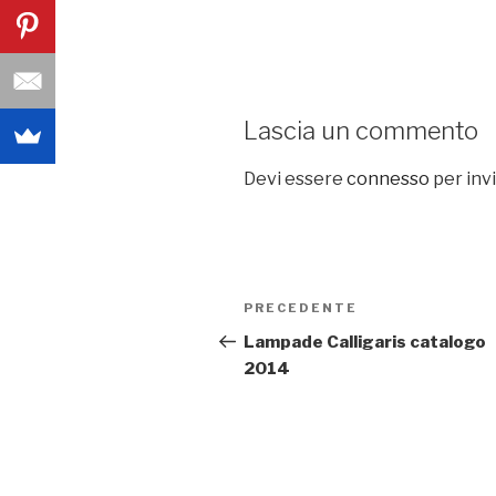
Lascia un commento
Devi essere
connesso
per inv
Navigazione
PRECEDENTE
Articolo
articoli
precedente:
Lampade Calligaris catalogo
2014