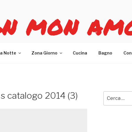
GN MON AM
re casa
a Notte
Zona Giorno
Cucina
Bagno
Con
is catalogo 2014 (3)
Cerca: