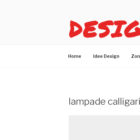
Salta
al
DESI
contenuto
Idee design per arreda
Home
Idee Design
Zon
lampade calligar