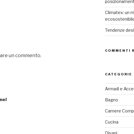
posizionamen
Climatex: un m
ecosostenibil
Tendenze desig
COMMENTI 
iare un commento.
CATEGORIE
Armadi e Acce
 nel
Bagno
Camere Comp
Cucina
Divani