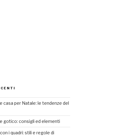
ECENTI
 casa per Natale: le tendenze del
le gotico: consigli ed elementi
n i quadri: stili e regole di