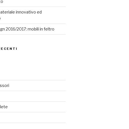
to
ateriale innovativo ed
e
n 2016/2017: mobili in feltro
RECENTI
ssori
lete