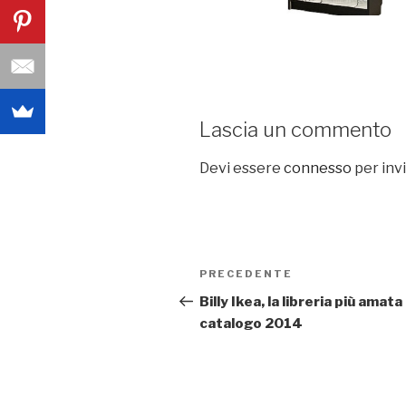
Lascia un commento
Devi essere
connesso
per inv
Navigazione
PRECEDENTE
Articolo
articoli
precedente:
Billy Ikea, la libreria più amata
catalogo 2014