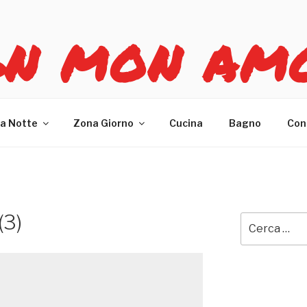
GN MON AM
re casa
a Notte
Zona Giorno
Cucina
Bagno
Con
(3)
Cerca: