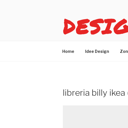
Salta
al
DESI
contenuto
Idee design per arreda
Home
Idee Design
Zon
libreria billy ikea 