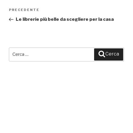
Navigazione
PRECEDENTE
Articolo
articoli
precedente:
Le librerie più belle da scegliere per la casa
Cerca:
Cerca